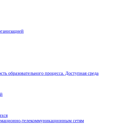
рганизацией
ть образовательного процесса. Доступная среда
ий
ихся
рмационно-телекоммуникационным сетям