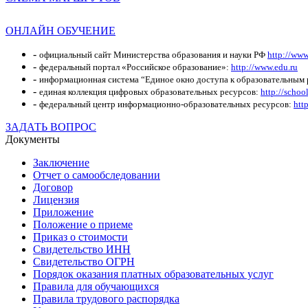
ОНЛАЙН ОБУЧЕНИЕ
-
официальный сайт Министерства образования и науки РФ
http://www
-
федеральный портал «Российское образование»:
http://www.edu.ru
-
информационная система “Единое окно доступа к образовательным
-
единая коллекция цифровых образовательных ресурсов:
http://schoo
-
федеральный центр информационно-образовательных ресурсов:
http
ЗАДАТЬ ВОПРОС
Документы
Заключение
Отчет о самообследовании
Договор
Лицензия
Приложение
Положение о приеме
Приказ о стоимости
Свидетельство ИНН
Свидетельство ОГРН
Порядок оказания платных образовательных услуг
Правила для обучающихся
Правила трудового распорядка