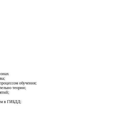
йонах
ва;
 процессом обучения;
лельно теории;
ятий;
ом в ГИБДД;