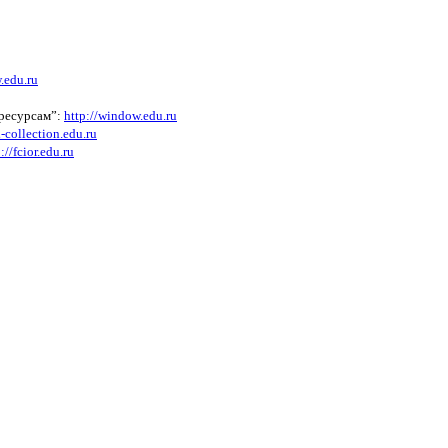
.edu.ru
 ресурсам”:
http://window.edu.ru
l-collection.edu.ru
://fcior.edu.ru