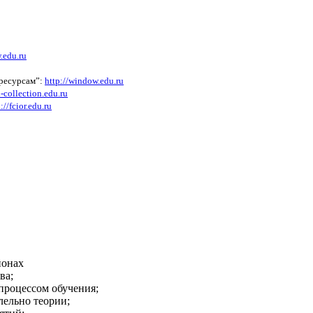
.edu.ru
 ресурсам”:
http://window.edu.ru
l-collection.edu.ru
://fcior.edu.ru
йонах
ва;
 процессом обучения;
лельно теории;