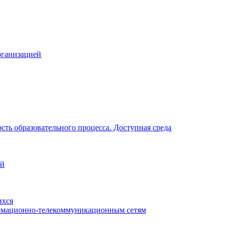
рганизацией
ть образовательного процесса. Доступная среда
ий
ихся
рмационно-телекоммуникационным сетям