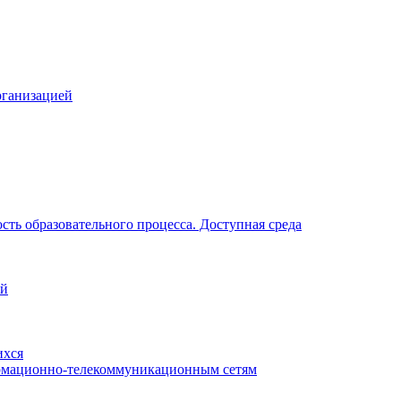
рганизацией
ть образовательного процесса. Доступная среда
ий
ихся
рмационно-телекоммуникационным сетям