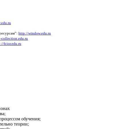
.edu.ru
 ресурсам”:
http://window.edu.ru
l-collection.edu.ru
://fcior.edu.ru
йонах
ва;
 процессом обучения;
лельно теории;