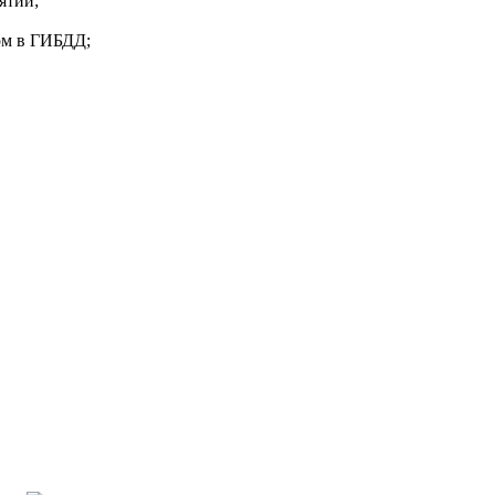
ятий;
ом в ГИБДД;